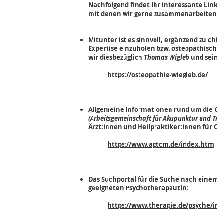
Nachfolgend findet Ihr interessante Link
mit denen wir gerne zusammenarbeiten. 
Mitunter ist es sinnvoll, ergänzend zu 
Expertise einzuholen bzw. osteopathis
wir diesbezüglich
Thomas Wigleb
und sei
https://osteopathie-wiegleb.de/
Allgemeine Informationen rund um die Ch
(Arbeitsgemeinschaft für Akupunktur und Tr
Ärzt:innen und Heilpraktiker:innen für 
https://www.agtcm.de/index.htm
Das Suchportal für die Suche nach eine
geeigneten Psychotherapeutin:
https://www.therapie.de/psyche/i