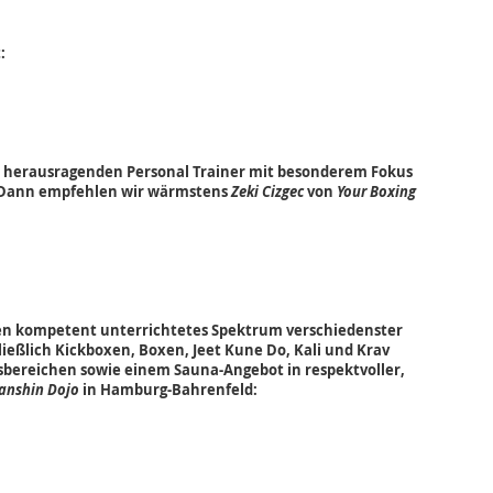
:
ch herausragenden Personal Trainer mit besonderem Fokus
? Dann empfehlen wir wärmstens
Zeki Cizgec
von
Your Boxing
hen kompetent unterrichtetes Spektrum verschiedenster
ießlich Kickboxen, Boxen, Jeet Kune Do, Kali und Krav
sbereichen sowie einem Sauna-Angebot in respektvoller,
anshin Dojo
in Hamburg-Bahrenfeld: