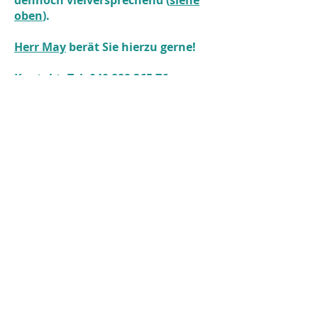
dennoch vielversprechend (
siehe
oben
).
Herr May
berät Sie hierzu gerne!
Kontakt: Tel.
040 889 365 76
n.may@adhs-
akupunktur.com
oder
info@praxis-im-
gaengeviertel.com
2026 Praxis im Gängeviertel
Impressum
Datenschutzerklärung