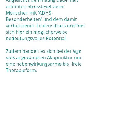
Angesichts dem häufig dauerhaft
erhöhten Stresslevel vieler
Menschen mit 'ADHS-
Besonderheiten' und dem damit
verbundenen Leidensdruck eröffnet
sich hier ein möglicherweise
bedeutungsvolles Potential.
Zudem handelt es sich bei der
lege
artis
angewandten Akupunktur um
eine nebenwirkungsarme bis -freie
Therapieform.
Dies ist relevant, weil bezüglich der
Therapie mit z.B. Psychostimulanzien
wie MPH/ Ritalin etc. bisher noch zu
wenige Daten vorliegen, um das
möglicherweise bestehende Risiko
einer Langzeitanwendung
angemessen beurteilen zu können
(vergleiche Frederiksen and Peleikis,
2015).